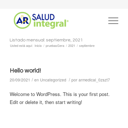
Listado mensual: septiembre, 2021
Usted está aquí:
Inicio
/
pruebasGera
/
2021
/
septiembre
Hello world!
/
/
20/09/2021
en
Uncategorized
por
armedical_0zszt7
Welcome to WordPress. This is your first post.
Edit or delete it, then start writing!